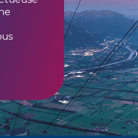
ne
ous