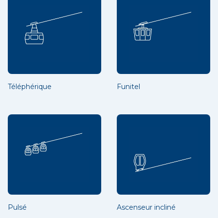
Téléphérique
Funitel
Pulsé
Ascenseur incliné