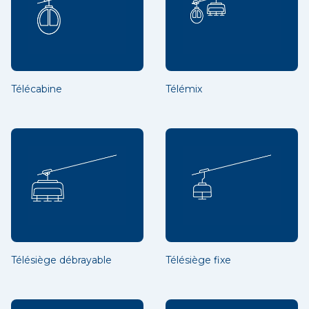
Télécabine
Télémix
Télésiège débrayable
Télésiège fixe