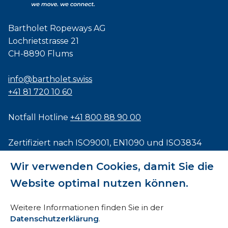
Bartholet Ropeways AG
Lochrietstrasse 21
CH-8890 Flums
info@bartholet.swiss
+41 81 720 10 60
Notfall Hotline
+41 800 88 90 00
Zertifiziert nach
ISO9001
,
EN1090
und
ISO3834
Wir verwenden Cookies, damit Sie die
Website optimal nutzen können.
Impressum
Weitere Informationen finden Sie in der
Datenschutzerklärung
.
AEB