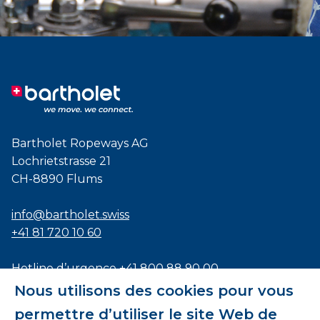
Bartholet Ropeways AG
Lochrietstrasse 21
CH-8890 Flums
info@bartholet.swiss
+41 81 720 10 60
Hotline d’urgence
+41 800 88 90 00
Nous utilisons des cookies pour vous
Certifié selon les normes
ISO9001
,
EN1090
et
permettre d’utiliser le site Web de