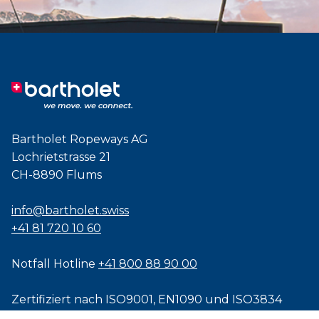
Bartholet Ropeways AG
Lochrietstrasse 21
CH-8890 Flums
info@bartholet.swiss
+41 81 720 10 60
Notfall Hotline
+41 800 88 90 00
Zertifiziert nach
ISO9001
,
EN1090
und
ISO3834