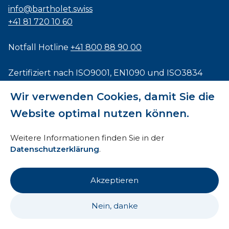
info@bartholet.swiss
+41 81 720 10 60
Notfall Hotline
+41 800 88 90 00
Zertifiziert nach
ISO9001
,
EN1090
und
ISO3834
Wir verwenden Cookies, damit Sie die
Website optimal nutzen können.
Impressum
Weitere Informationen finden Sie in der
Datenschutzerklärung
.
AEB
HTI
Akzeptieren
Datenschutz
Nein, danke