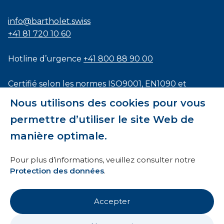
info@bartholet.swiss
+41 81 720 10 60
Hotline d’urgence
+41 800 88 90 00
Certifié selon les normes
ISO9001
,
EN1090
et
ISO3834
Nous utilisons des cookies pour vous
permettre d’utiliser le site Web de
manière optimale.
Conditions générales
Pour plus d’informations, veuillez consulter notre
Protection des données
.
HTI
Mentions légales
Accepter
Protection des données