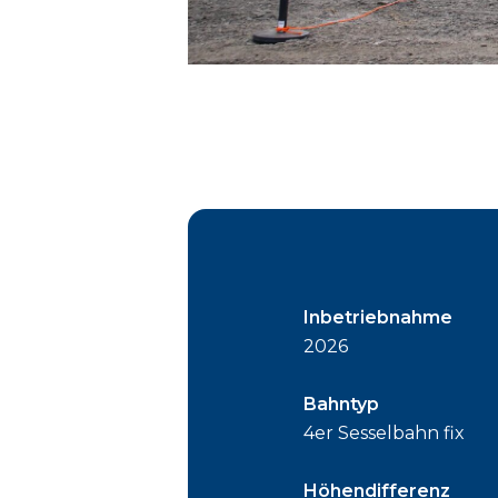
Inbetriebnahme
2026
Bahntyp
4er Sesselbahn fix
Höhendifferenz