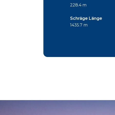
228.4 m
Schräge Länge
1435.7 m