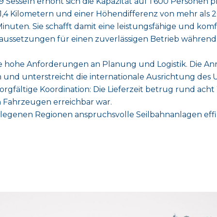
esseln erhöht sich die Kapazität auf 1’600 Personen p
1,4 Kilometern und einer Höhendifferenz von mehr als 
Minuten. Sie schafft damit eine leistungsfähige und kom
raussetzungen für einen zuverlässigen Betrieb während 
e hohe Anforderungen an Planung und Logistik. Die Anr
und unterstreicht die internationale Ausrichtung des
sorgfältige Koordination: Die Lieferzeit betrug rund ac
n Fahrzeugen erreichbar war.
gelegenen Regionen anspruchsvolle Seilbahnanlagen effiz