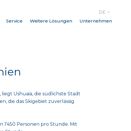
DE
Service
Weitere Lösungen
Unternehmen
nien
iegt Ushuaia, die südlichste Stadt
n, die das Skigebiet zuverlässig
n 1’450 Personen pro Stunde. Mit