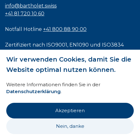
info@bartholet.swiss
+41 81 720 10 60
Notfall Hotline
+41 800 88 90 00
Zertifiziert nach
ISO9001
,
EN1090
und
ISO3834
Wir verwenden Cookies, damit Sie die
Website optimal nutzen können.
Impressum
Weitere Informationen finden Sie in der
Datenschutzerklärung
.
AEB
HTI
Akzeptieren
Datenschutz
Nein, danke