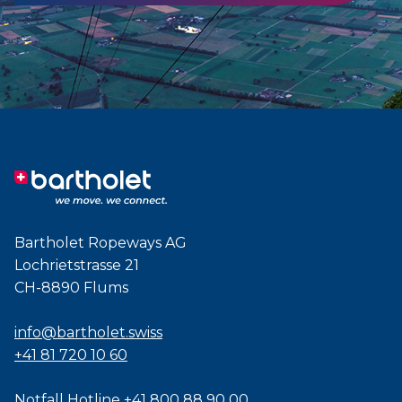
Bartholet Ropeways AG
Lochrietstrasse 21
CH-8890 Flums
info@bartholet.swiss
+41 81 720 10 60
Notfall Hotline
+41 800 88 90 00