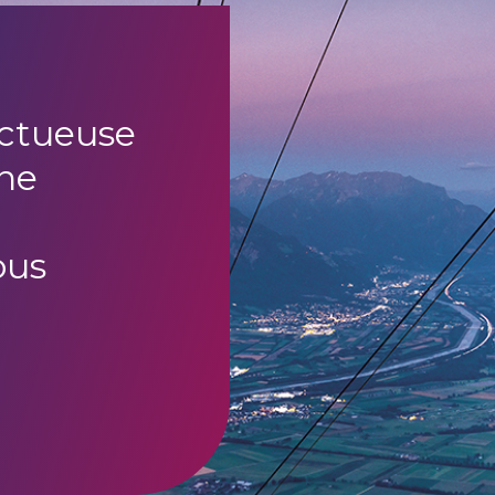
uctueuse
ne
ous