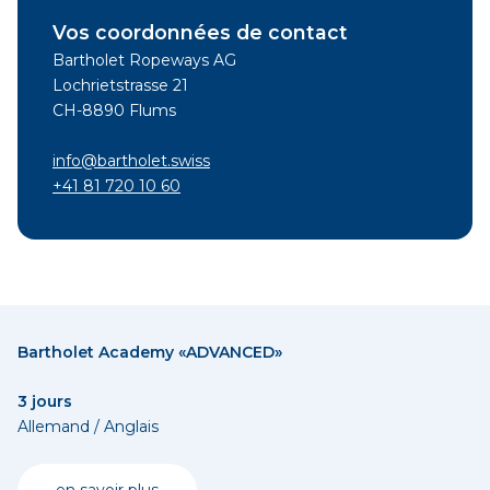
Vos coordonnées de contact
Bartholet Ropeways AG
Lochrietstrasse 21
CH-8890 Flums
info@bartholet.swiss
+41 81 720 10 60
Bartholet Academy «ADVANCED»
3 jours
Allemand / Anglais