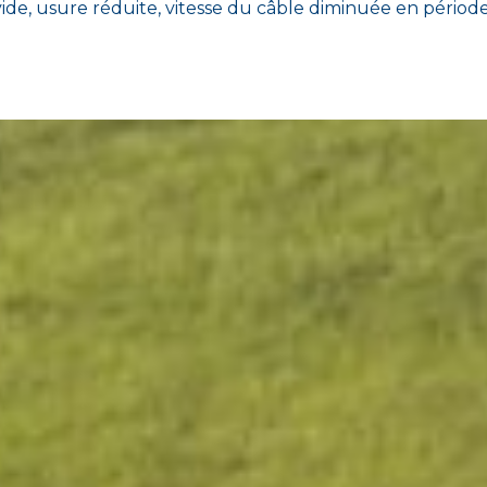
ide, usure réduite, vitesse du câble diminuée en période 