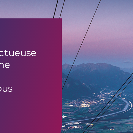
uctueuse
ne
ous