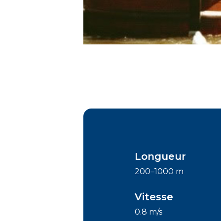
Longueur
200–1000 m
Vitesse
0.8 m/s