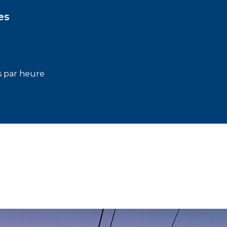
es
 par heure