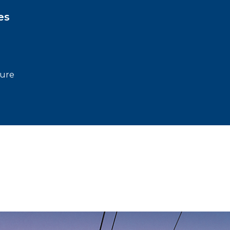
es
eure