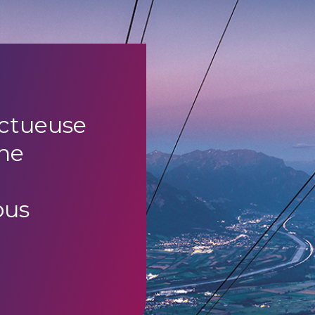
uctueuse
ne
ous