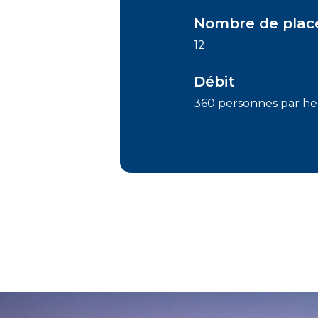
Nombre de plac
12
Débit
360 personnes par h