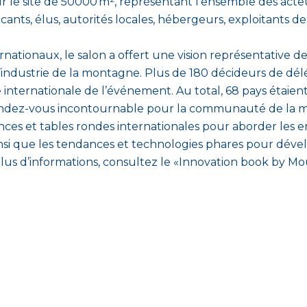
r le site de 50000 m², représentant l’ensemble des acte
ants, élus, autorités locales, hébergeurs, exploitants de 
rnationaux, le salon a offert une vision représentative d
’industrie de la montagne. Plus de 180 décideurs de délé
 internationale de l’événement. Au total, 68 pays étaien
dez-vous incontournable pour la communauté de la mo
ces et tables rondes internationales pour aborder les e
insi que les tendances et technologies phares pour déve
plus d’informations, consultez le «Innovation book by Mo