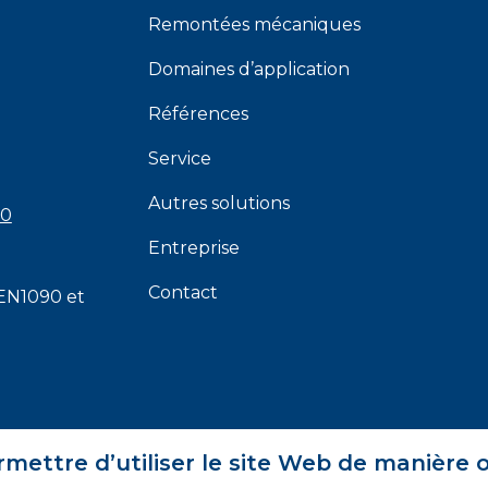
Remontées mécaniques
Domaines d’application
Références
Service
Autres solutions
00
Entreprise
Contact
EN1090
et
rmettre d’utiliser le site Web de manière 