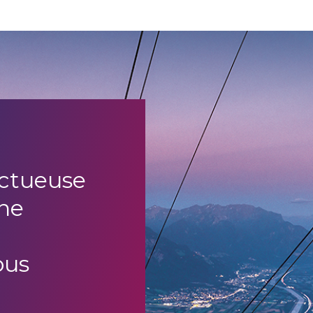
uctueuse
ne
ous