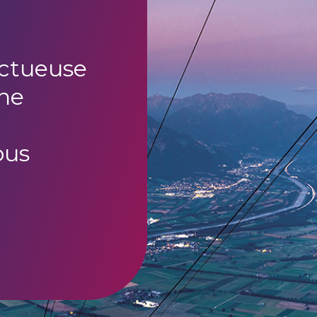
uctueuse
ne
ous