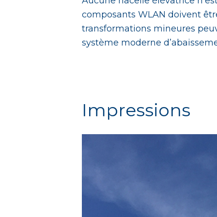
Aucune nacelle élévatrice n’est
composants WLAN doivent être r
transformations mineures peuve
système moderne d’abaissement
Impressions