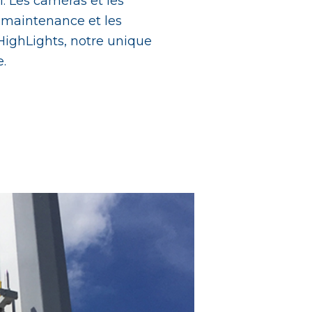
l. Les caméras et les
 maintenance et les
HighLights, notre unique
.