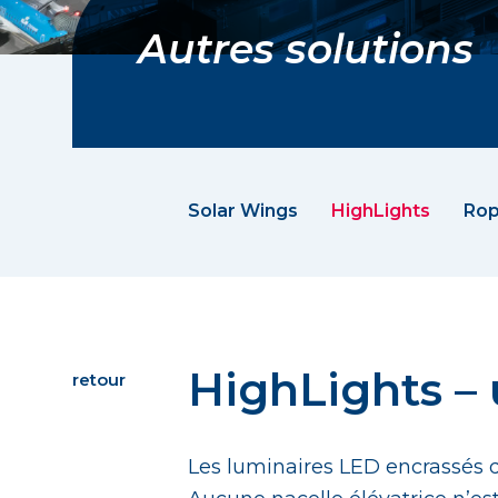
Autres solutions
Solar Wings
HighLights
Rop
HighLights –
retour
Les luminaires LED encrassés d