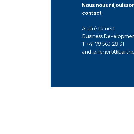
Nous nous réjouisson
contact.
André Lienert
Business Developme
T +41 79 563 28 31
andre.lienert@barthol