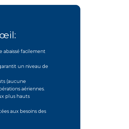
œil:
 abaissé facilement
garantit un niveau de
ûts (aucune
opérations aériennes.
ux plus hauts
ptées aux besoins des