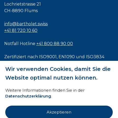
Lochrietstrasse 21
CH-8890 Flums
info@bartholet.swiss
+41 81 720 10 60
Notfall Hotline
+41 800 88 90 00
Zertifiziert nach
ISO9001
,
EN1090
und
ISO3834
Wir verwenden Cookies, damit Sie die
Website optimal nutzen können.
Impressum
Weitere Informationen finden Sie in der
Datenschutzerklärung
.
AEB
HTI
Akzeptieren