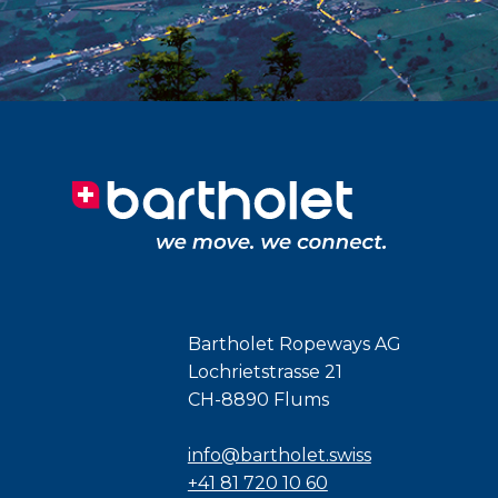
Bartholet Ropeways AG
Lochrietstrasse 21
CH-8890 Flums
info@bartholet.swiss
+41 81 720 10 60