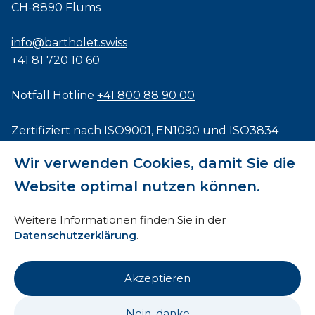
CH-8890 Flums
info@bartholet.swiss
+41 81 720 10 60
Notfall Hotline
+41 800 88 90 00
Zertifiziert nach
ISO9001
,
EN1090
und
ISO3834
Wir verwenden Cookies, damit Sie die
Website optimal nutzen können.
Impressum
Weitere Informationen finden Sie in der
Datenschutzerklärung
.
AEB
HTI
Akzeptieren
Datenschutz
Nein, danke