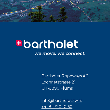
Bartholet Ropeways AG
Lochrietstrasse 21
CH-8890 Flums
info@bartholet.swiss
+41 81 720 10 60