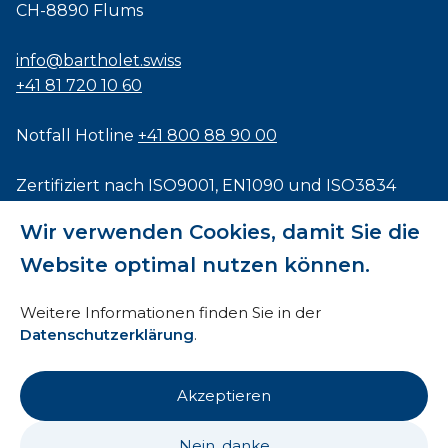
CH-8890 Flums
info@bartholet.swiss
+41 81 720 10 60
Notfall Hotline
+41 800 88 90 00
Zertifiziert nach
ISO9001
,
EN1090
und
ISO3834
Wir verwenden Cookies, damit Sie die
Website optimal nutzen können.
Impressum
Weitere Informationen finden Sie in der
Datenschutzerklärung
.
AEB
HTI
Akzeptieren
Datenschutz
Nein, danke