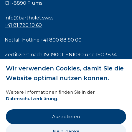
CH-8890 Flums
info@bartholet.swiss
+41 81 720 10 60
Notfall Hotline
+41 800 88 90 00
Zertifiziert nach
ISO9001
,
EN1090
und
ISO3834
Wir verwenden Cookies, damit Sie die
Website optimal nutzen können.
Impressum
Weitere Informationen finden Sie in der
Datenschutzerklärung
.
AEB
HTI
Akzeptieren
Datenschutz
Nein, danke