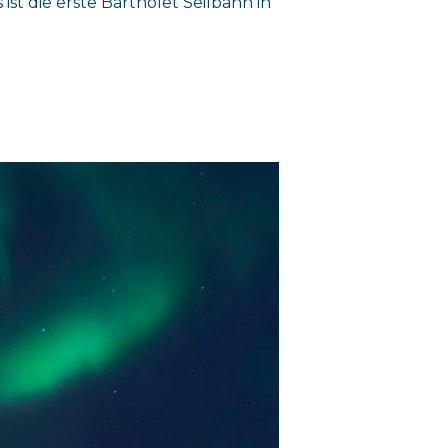
st die erste Bartholet Seilbahn in