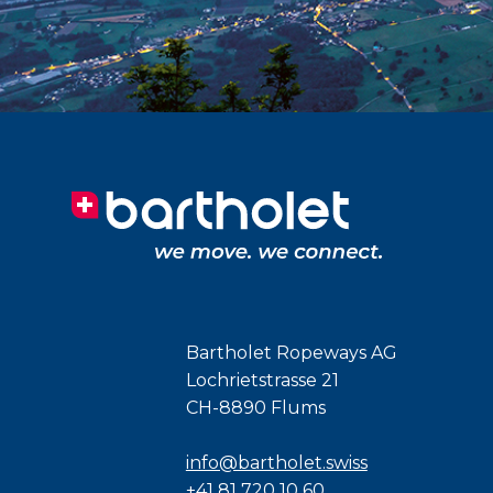
Bartholet Ropeways AG
Lochrietstrasse 21
CH-8890 Flums
info@bartholet.swiss
+41 81 720 10 60