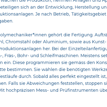
wachen die Produktion, nehmen Anlagen und App
eteiligen sich an der Entwicklung, Herstellung
uktionsanlagen. Je nach Betrieb, Tätigkeitsgebi
gaben.
olymechaniker*innen gehört die Fertigung. Auftr
tahl, Chromstahl oder Aluminium, sowie aus Kunst-
Produktionsanlagen her. Bei der Einzelteilanfert
-, Fräs-, Bohr- und Schleifmaschinen. Meistens se
 ein. Diese programmieren sie gemäss den Kons
itte bestimmen. Sie wählen die benötigten Werkz
läufe durch. Sobald alles perfekt eingestellt ist,
en. Falls sie Abweichungen feststellen, stoppen 
 Mit hochpräzisen Mess- und Prüfinstrumenten über