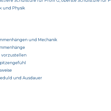
tlere Schulstufe für Profil G, oberste Schulstufe für Pr
k und Physik
usammenhängen und Mechanik
usammenhänge
h vorzustellen
pitzengefühl
sweise
 Geduld und Ausdauer