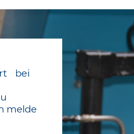
ert bei
zu
nn melde