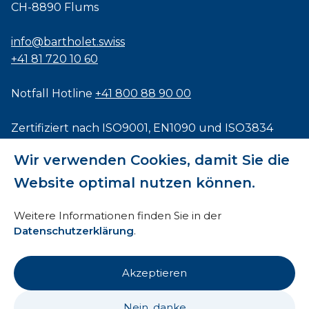
CH-8890 Flums
info@bartholet.swiss
+41 81 720 10 60
Notfall Hotline
+41 800 88 90 00
Zertifiziert nach
ISO9001
,
EN1090
und
ISO3834
Wir verwenden Cookies, damit Sie die
Website optimal nutzen können.
Impressum
Weitere Informationen finden Sie in der
Datenschutzerklärung
.
AEB
HTI
Akzeptieren
Datenschutz
Nein, danke