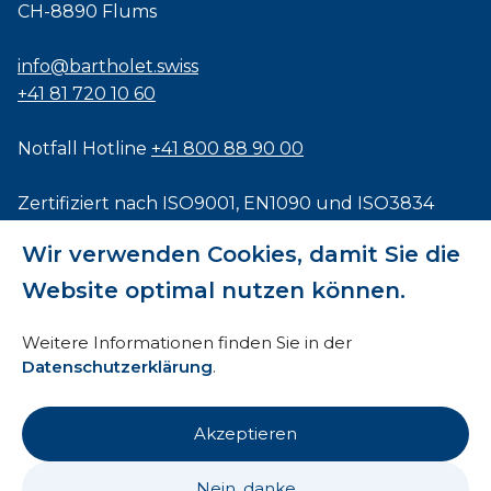
CH-8890 Flums
info@bartholet.swiss
+41 81 720 10 60
Notfall Hotline
+41 800 88 90 00
Zertifiziert nach
ISO9001
,
EN1090
und
ISO3834
Wir verwenden Cookies, damit Sie die
Website optimal nutzen können.
Impressum
Weitere Informationen finden Sie in der
Datenschutzerklärung
.
AEB
HTI
Akzeptieren
Datenschutz
Nein, danke