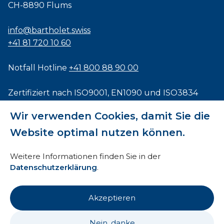
CH-8890 Flums
info@bartholet.swiss
+41 81 720 10 60
Notfall Hotline
+41 800 88 90 00
Zertifiziert nach
ISO9001
,
EN1090
und
ISO3834
Wir verwenden Cookies, damit Sie die
Website optimal nutzen können.
Impressum
Weitere Informationen finden Sie in der
Datenschutzerklärung
.
AEB
HTI
Akzeptieren
Datenschutz
Nein, danke