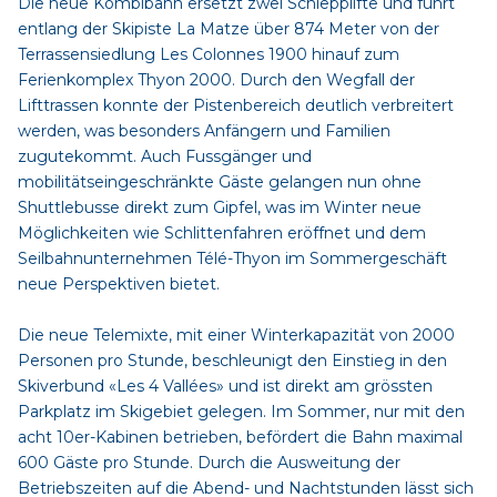
Die neue Kombibahn ersetzt zwei Schlepplifte und führt
entlang der Skipiste La Matze über 874 Meter von der
Terrassensiedlung Les Colonnes 1900 hinauf zum
Ferienkomplex Thyon 2000. Durch den Wegfall der
Lifttrassen konnte der Pistenbereich deutlich verbreitert
werden, was besonders Anfängern und Familien
zugutekommt. Auch Fussgänger und
mobilitätseingeschränkte Gäste gelangen nun ohne
Shuttlebusse direkt zum Gipfel, was im Winter neue
Möglichkeiten wie Schlittenfahren eröffnet und dem
Seilbahnunternehmen Télé-Thyon im Sommergeschäft
neue Perspektiven bietet.
Die neue Telemixte, mit einer Winterkapazität von 2000
Personen pro Stunde, beschleunigt den Einstieg in den
Skiverbund «Les 4 Vallées» und ist direkt am grössten
Parkplatz im Skigebiet gelegen. Im Sommer, nur mit den
acht 10er-Kabinen betrieben, befördert die Bahn maximal
600 Gäste pro Stunde. Durch die Ausweitung der
Betriebszeiten auf die Abend- und Nachtstunden lässt sich