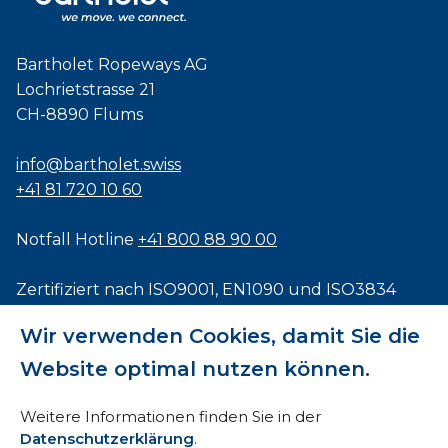
Bartholet Ropeways AG
Lochrietstrasse 21
CH-8890 Flums
info@bartholet.swiss
+41 81 720 10 60
Notfall Hotline
+41 800 88 90 00
Zertifiziert nach
ISO9001
,
EN1090
und
ISO3834
Wir verwenden Cookies, damit Sie die
Website optimal nutzen können.
Impressum
Weitere Informationen finden Sie in der
Datenschutzerklärung
.