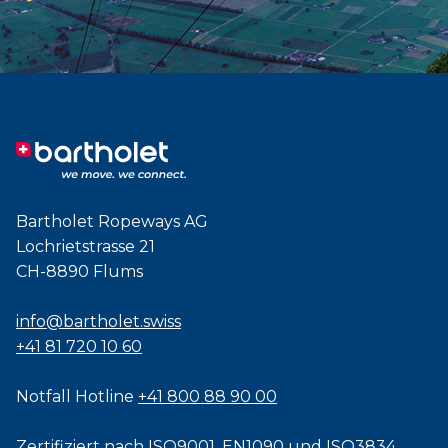
Bartholet Ropeways AG
Lochrietstrasse 21
CH-8890 Flums
info@bartholet.swiss
+41 81 720 10 60
Notfall Hotline
+41 800 88 90 00
Zertifiziert nach
ISO9001
,
EN1090
und
ISO3834