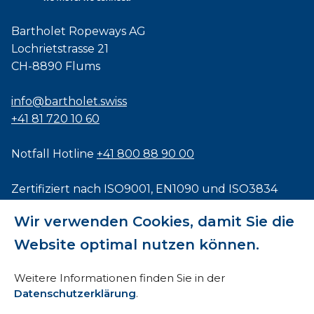
Bartholet Ropeways AG
Lochrietstrasse 21
CH-8890 Flums
info@bartholet.swiss
+41 81 720 10 60
Notfall Hotline
+41 800 88 90 00
Zertifiziert nach
ISO9001
,
EN1090
und
ISO3834
Wir verwenden Cookies, damit Sie die
Website optimal nutzen können.
Impressum
Weitere Informationen finden Sie in der
Datenschutzerklärung
.
AEB