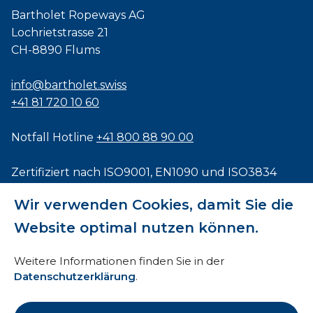
Bartholet Ropeways AG
Lochrietstrasse 21
CH-8890 Flums
info@bartholet.swiss
+41 81 720 10 60
Notfall Hotline
+41 800 88 90 00
Zertifiziert nach
ISO9001
,
EN1090
und
ISO3834
Wir verwenden Cookies, damit Sie die
Website optimal nutzen können.
Impressum
Weitere Informationen finden Sie in der
Datenschutzerklärung
.
AEB