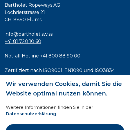
Bartholet Ropeways AG
Lochrietstrasse 21
CH-8890 Flums
info@bartholet.swiss
+41 81 720 10 60
Notfall Hotline
+41 800 88 90 00
Zertifiziert nach
ISO9001
,
EN1090
und
ISO3834
Wir verwenden Cookies, damit Sie die
Website optimal nutzen können.
Impressum
Weitere Informationen finden Sie in der
Datenschutzerklärung
.
AEB