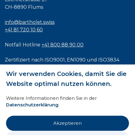
CH-8890 Flums
info@bartholet.swiss
+41 81 720 10 60
Notfall Hotline
+41 800 88 90 00
Zertifiziert nach
ISO9001
,
EN1090
und
ISO3834
Wir verwenden Cookies, damit Sie die
Website optimal nutzen können.
Impressum
Weitere Informationen finden Sie in der
Datenschutzerklärung
.
AEB
HTI
Akzeptieren
Datenschutz