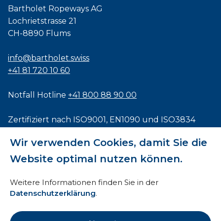
Bartholet Ropeways AG
Lochrietstrasse 21
CH-8890 Flums
info@bartholet.swiss
+41 81 720 10 60
Notfall Hotline
+41 800 88 90 00
Zertifiziert nach
ISO9001
,
EN1090
und
ISO3834
Wir verwenden Cookies, damit Sie die
Website optimal nutzen können.
Impressum
Weitere Informationen finden Sie in der
Datenschutzerklärung
.
AEB