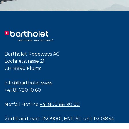
Bartholet Ropeways AG
Lochrietstrasse 21
CH-8890 Flums
info@bartholet.swiss
+41 81 720 10 60
Notfall Hotline
+41 800 88 90 00
Zertifiziert nach
ISO9001
,
EN1090
und
ISO3834