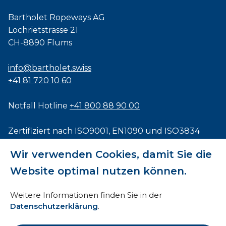
Bartholet Ropeways AG
Lochrietstrasse 21
CH-8890 Flums
info@bartholet.swiss
+41 81 720 10 60
Notfall Hotline
+41 800 88 90 00
Zertifiziert nach
ISO9001
,
EN1090
und
ISO3834
Wir verwenden Cookies, damit Sie die
Website optimal nutzen können.
Impressum
Weitere Informationen finden Sie in der
Datenschutzerklärung
.
AEB