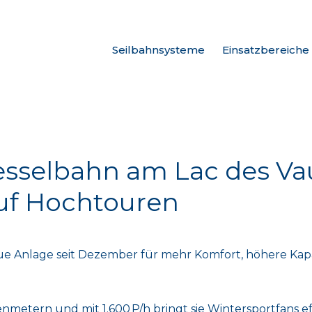
Seilbahnsysteme
Einsatzbereiche
esselbahn am Lac des Vau
auf Hochtouren
neue Anlage seit Dezember für mehr Komfort, höhere Kapa
metern und mit 1.600 P/h bringt sie Wintersportfans ef