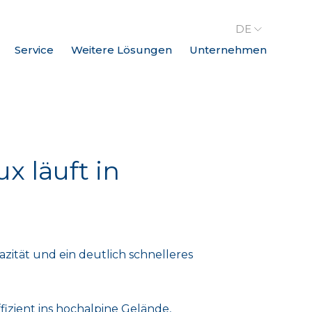
DE
Service
Weitere Lösungen
Unternehmen
x läuft in
zität und ein deutlich schnelleres
fizient ins hochalpine Gelände,