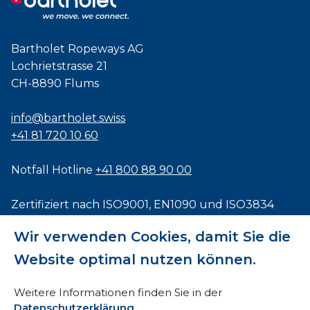
Bartholet Ropeways AG
Lochrietstrasse 21
CH-8890 Flums
info@bartholet.swiss
+41 81 720 10 60
Notfall Hotline
+41 800 88 90 00
Zertifiziert nach
ISO9001
,
EN1090
und
ISO3834
Wir verwenden Cookies, damit Sie die
Website optimal nutzen können.
Impressum
Weitere Informationen finden Sie in der
Datenschutzerklärung
.