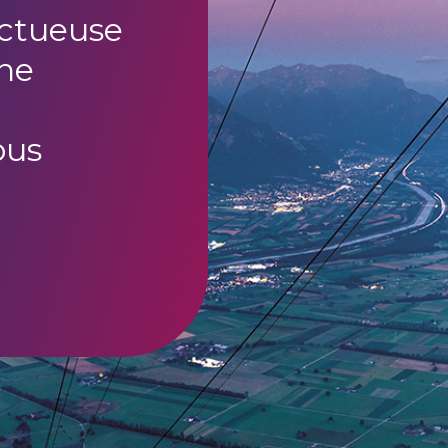
uctueuse
ne
ous