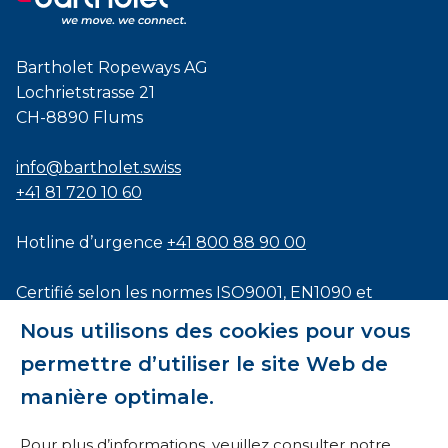
Bartholet Ropeways AG
Lochrietstrasse 21
CH-8890 Flums
info@bartholet.swiss
+41 81 720 10 60
Hotline d’urgence
+41 800 88 90 00
Certifié selon les normes
ISO9001
,
EN1090
et
ISO3834
Nous utilisons des cookies pour vous
permettre d’utiliser le site Web de
manière optimale.
Conditions générales
Pour plus d’informations, veuillez consulter notre