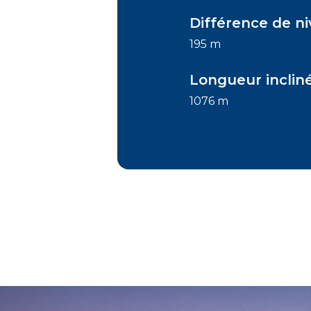
Différence de n
195 m
Longueur inclin
1076 m