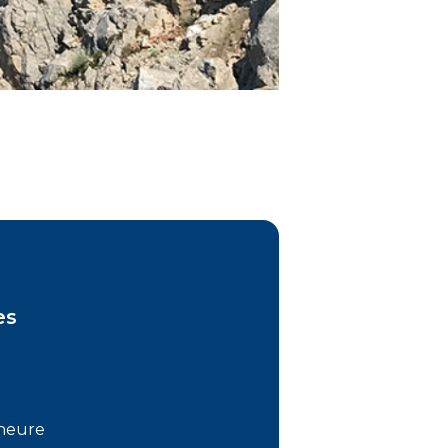
es
 heure