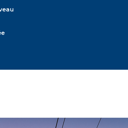
iveau
ée