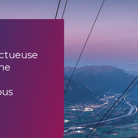
uctueuse
ne
ous