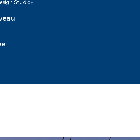
esign Studio»
iveau
ée