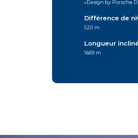
«Design by Porsche D
Différence de n
520 m
Longueur inclin
1669 m