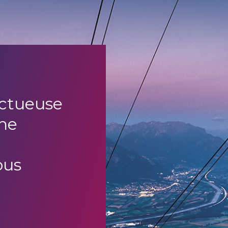
uctueuse
ne
ous