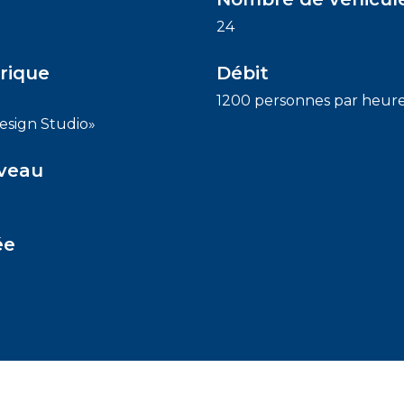
24
rique
Débit
1200 personnes par heur
esign Studio»
iveau
ée