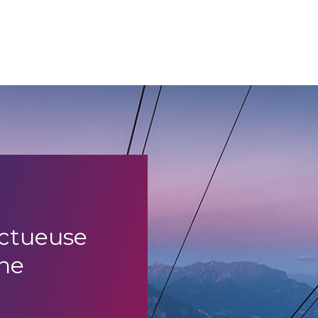
uctueuse
ne