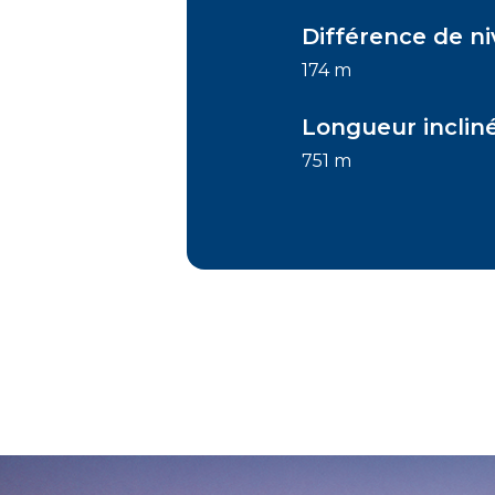
Différence de n
174 m
Longueur inclin
751 m