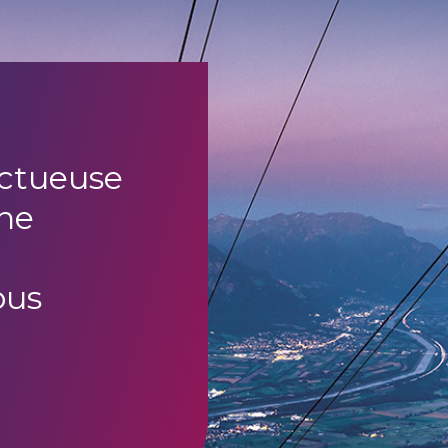
uctueuse
ne
ous