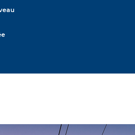
iveau
ée