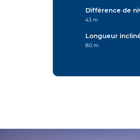
Différence de n
43 m
Longueur inclin
80 m