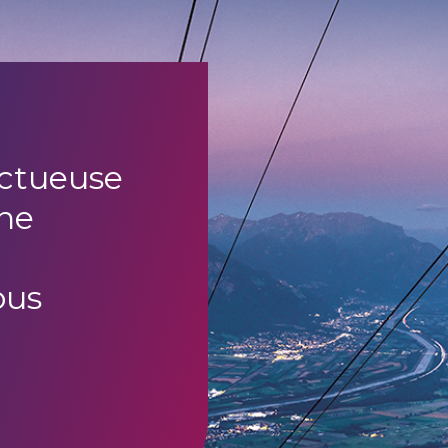
uctueuse
ne
ous