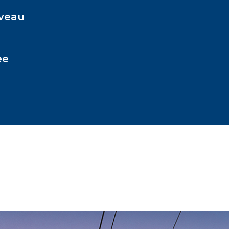
iveau
ée