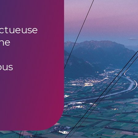
uctueuse
ne
ous