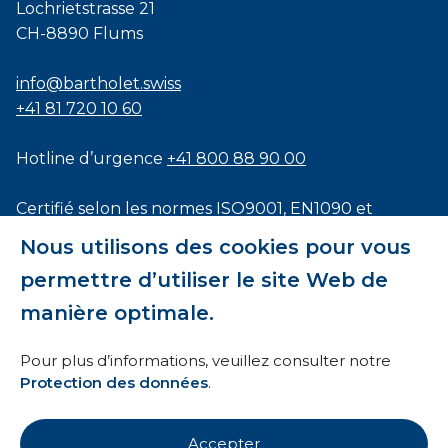
Lochrietstrasse 21
CH-8890 Flums
info@bartholet.swiss
+41 81 720 10 60
Hotline d’urgence
+41 800 88 90 00
Certifié selon les normes
ISO9001
,
EN1090
et
ISO3834
Nous utilisons des cookies pour vous
permettre d’utiliser le site Web de
manière optimale.
Conditions générales
Pour plus d’informations, veuillez consulter notre
Protection des données
.
HTI
Mentions légales
Accepter