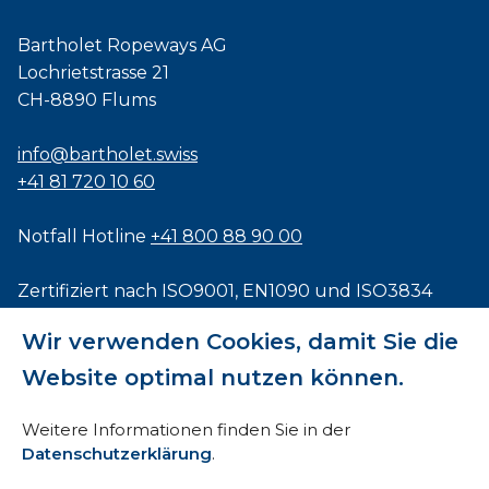
Bartholet Ropeways AG
Lochrietstrasse 21
CH-8890 Flums
info@bartholet.swiss
+41 81 720 10 60
Notfall Hotline
+41 800 88 90 00
Zertifiziert nach
ISO9001
,
EN1090
und
ISO3834
Wir verwenden Cookies, damit Sie die
Website optimal nutzen können.
Impressum
Weitere Informationen finden Sie in der
Datenschutzerklärung
.
AEB